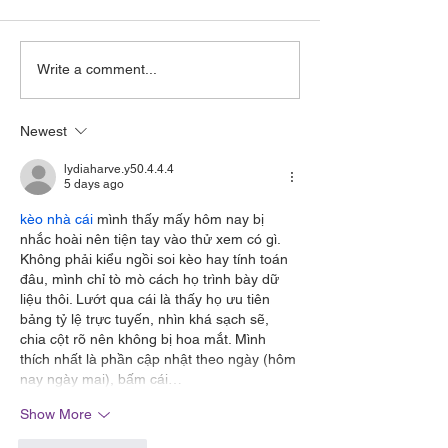
In the Bonds of Love
Seeking Stilln
Write a comment...
We Meet: A Christian
Reflection on 
Response
Afternoon
Newest
lydiaharve.y50.4.4.4
5 days ago
kèo nhà cái
 mình thấy mấy hôm nay bị 
nhắc hoài nên tiện tay vào thử xem có gì. 
Không phải kiểu ngồi soi kèo hay tính toán 
đâu, mình chỉ tò mò cách họ trình bày dữ 
liệu thôi. Lướt qua cái là thấy họ ưu tiên 
bảng tỷ lệ trực tuyến, nhìn khá sạch sẽ, 
chia cột rõ nên không bị hoa mắt. Mình 
thích nhất là phần cập nhật theo ngày (hôm 
nay ngày mai), bấm cái…
Show More